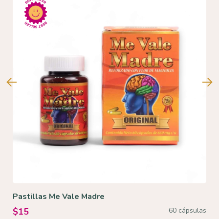
Pastillas Me Vale Madre
u
60 cápsulas
$15